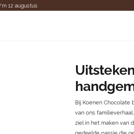
t/m 12 augustus
Uitsteke
handgem
Bij Koenen Chocolate b
van ons familieverhaal.
ziel in het maken van 
gedeelde passie die g