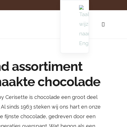
nd assortiment
aakte chocolade
y Cerisette is chocolade een groot deel
 Al sinds 1963 steken wij ons hart en onze
de fijnste chocolade, gedreven door een
eneraties overspant. Wat begon als een