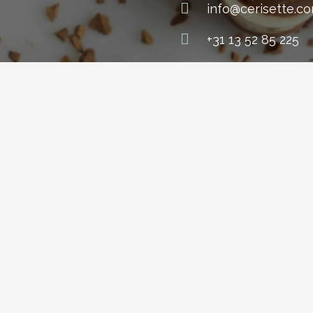
info@cerisette.c
+31 13 52 85 225
Industrielaan 1 /
Oisterwijk – The
Netherlands