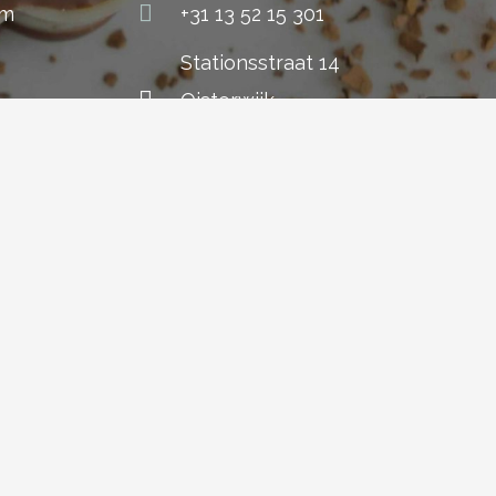
om
+31 13 52 15 301
Stationsstraat 14
Oisterwijk
 5601 KC
The Netherlands