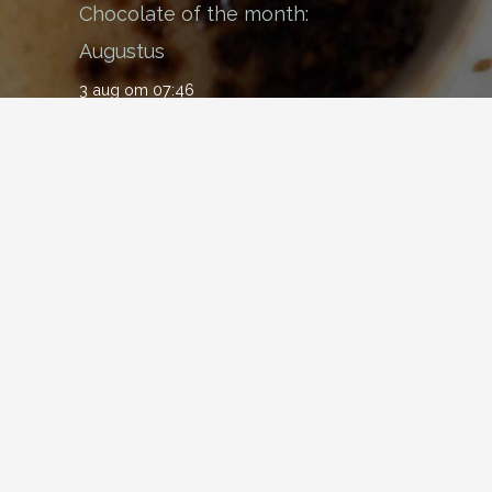
Chocolate of the month:
Augustus
3 aug om 07:46
Chocolate of the month:
Geboorteflikken
1 jul om 10:00
Chocolate of the Month:
Aardbei
1 jun om 06:25
Webdesign: De Wouw Factor Internet