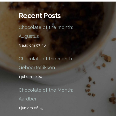
Recent Posts
Chocolate of the month:
Augustus
3 aug om 07:46
Chocolate of the month:
Geboorteflikken
1 jul om 10:00
Chocolate of the Month:
Aardbei
1 jun om 06:25