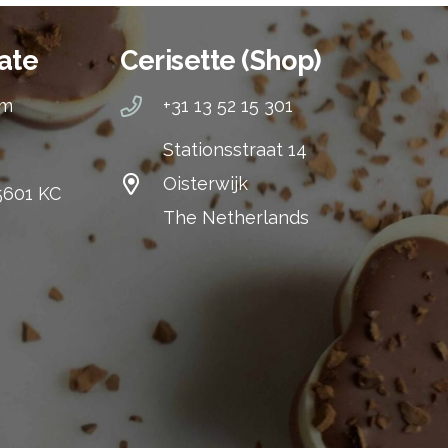
ate
Cerisette (Shop)
om
+31 13 52 15 301
Stationsstraat 14
Oisterwijk
 5601 KC
The Netherlands