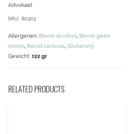
Advokaat
SKU:
60303
Allergenen:
Bevat alcohol
,
Bevat geen
noten
,
Bevat lactose
,
Glutenvrij
Gewicht:
±22 gr
RELATED PRODUCTS