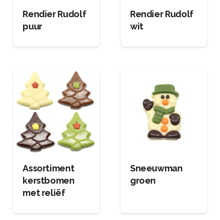
Rendier Rudolf
Rendier Rudolf
puur
wit
Assortiment
Sneeuwman
kerstbomen
groen
met reliëf