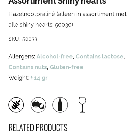
Assortiment Shiny hearts
Hazelnootpraliné (alleen in assortiment met
alle shiny hearts: 50030)
SKU:
50033
Allergens:
Alcohol-free
,
Contains lactose
,
Contains nuts
,
Gluten-free
Weight:
± 14 gr
RELATED PRODUCTS