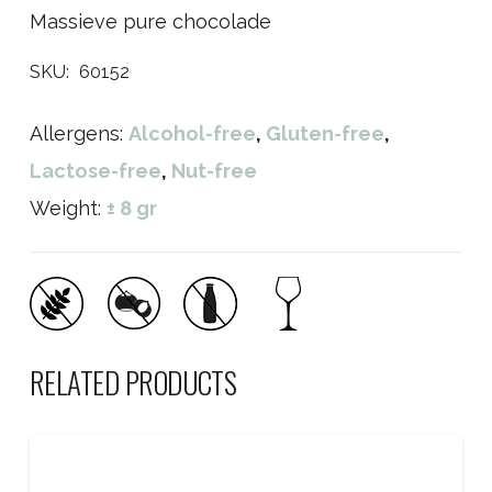
Massieve pure chocolade
SKU:
60152
Allergens:
Alcohol-free
,
Gluten-free
,
Lactose-free
,
Nut-free
Weight:
± 8 gr
RELATED PRODUCTS