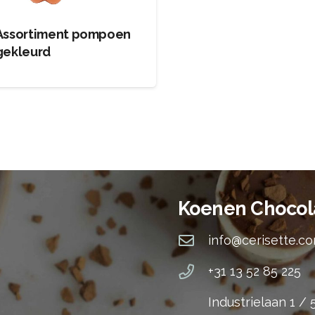
Assortiment pompoen
gekleurd
Koenen Chocol
info@cerisette.c
+31 13 52 85 225
Industrielaan 1 /