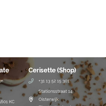
ate
Cerisette (Shop)
om
+31 13 52 15 301
Stationsstraat 14
Oisterwijk
 5601 KC