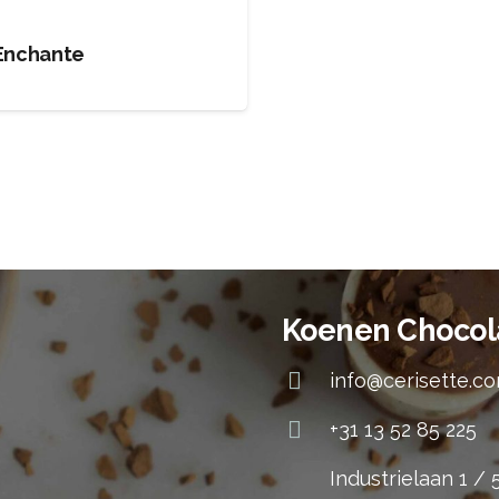
Enchante
Koenen Chocol
info@cerisette.c
+31 13 52 85 225
Industrielaan 1 /