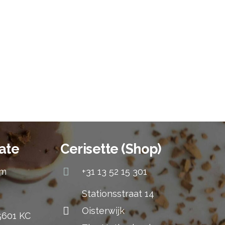
ate
Cerisette (Shop)
om
+31 13 52 15 301
Stationsstraat 14
Oisterwijk
 5601 KC