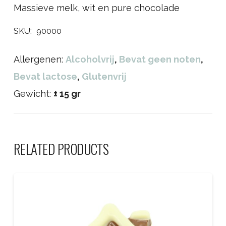
Massieve melk, wit en pure chocolade
SKU:
90000
Allergenen:
Alcoholvrij
,
Bevat geen noten
,
Bevat lactose
,
Glutenvrij
Gewicht:
± 15 gr
RELATED PRODUCTS