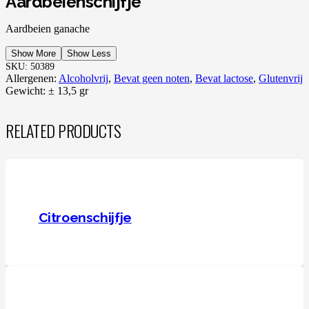
Aardbeienschijfje
Aardbeien ganache
Show More
Show Less
SKU:
50389
Allergenen:
Alcoholvrij
,
Bevat geen noten
,
Bevat lactose
,
Glutenvrij
Gewicht:
± 13,5 gr
RELATED PRODUCTS
Citroenschijfje