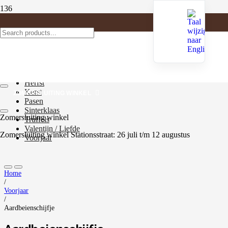
Productcategorieën
Antwerp chocolates
Cerisette pralines
Diversen
Halloween
Herfst
Kerst
ZOMERSLUITING WINKEL
Pasen
Sinterklaas
Zomersluiting winkel
Truffels
Valentijn / Liefde
Zomersluiting winkel Stationsstraat: 26 juli t/m 12 augustus
Voorjaar
Home
/
Voorjaar
/
Aardbeienschijfje