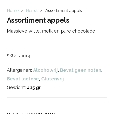
Home
/
Herfst
/
Assortiment appels
Assortiment appels
Massieve witte, melk en pure chocolade
SKU:
70014
Allergenen:
Alcoholvrij
,
Bevat geen noten
,
Bevat lactose
,
Glutenvrij
Gewicht:
± 15 gr