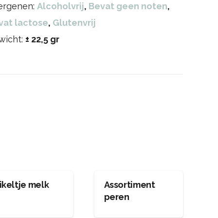
lergenen:
Alcoholvrij
,
Bevat geen noten
,
vat lactose
,
Glutenvrij
wicht:
± 22,5 gr
ikeltje melk
Assortiment
peren