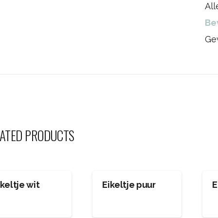
Al
Be
Ge
ATED PRODUCTS
ikeltje wit
Eikeltje puur
E