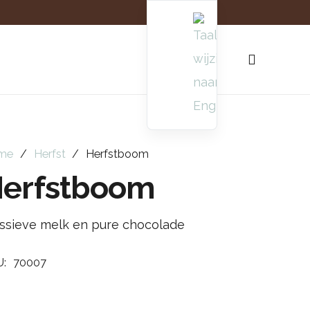
me
/
Herfst
/
Herfstboom
erfstboom
ssieve melk en pure chocolade
U:
70007