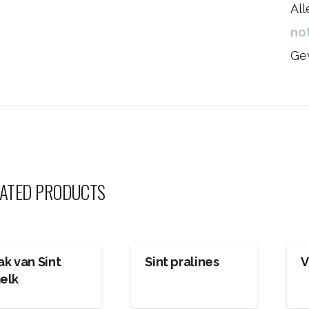
Al
no
Ge
ATED PRODUCTS
ak van Sint
Sint pralines
V
elk