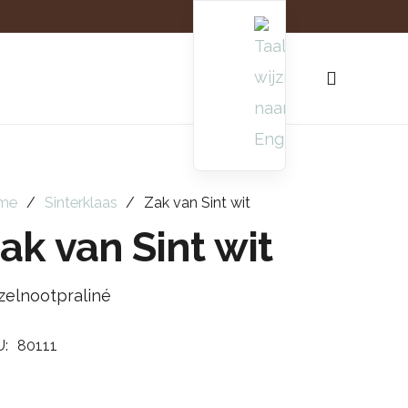
me
/
Sinterklaas
/
Zak van Sint wit
ak van Sint wit
zelnootpraliné
U:
80111