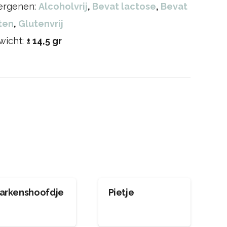
lergenen:
Alcoholvrij
,
Bevat lactose
,
Bevat
ten
,
Glutenvrij
wicht:
± 14,5 gr
arkenshoofdje
Pietje