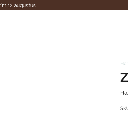
t/m 12 augustus
Ho
Z
Ha
SK