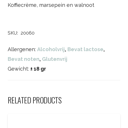
Koffiecrème, marsepein en walnoot
SKU:
20060
Allergenen:
Alcoholvrij
,
Bevat lactose
,
Bevat noten
,
Glutenvrij
Gewicht:
± 18 gr
RELATED PRODUCTS