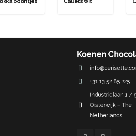
okka boontjes
Callets wit
C
Koenen Chocol
info@cerisette.c
+31 13 52 85 225
Industrielaan 1 /
Oisterwijk – The
Netherlands