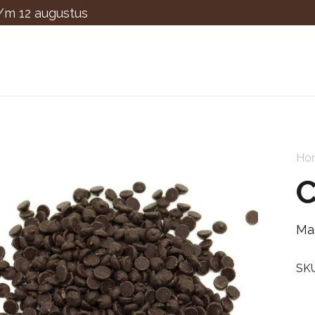
t/m 12 augustus
Ho
C
Ma
SK