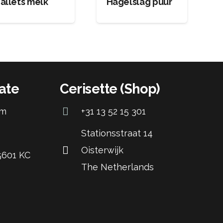
allets melk
Hagelslag puur
ate
Cerisette (Shop)
om
+31 13 52 15 301
Stationsstraat 14
Oisterwijk
 5601 KC
The Netherlands