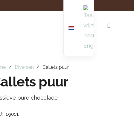
me
/
Diversen
/
Callets puur
allets puur
ssieve pure chocolade
U:
19011