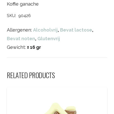
Koffie ganache
SKU:
90426
Allergenen:
Alcoholvrij
,
Bevat lactose
,
Bevat noten
,
Glutenvrij
Gewicht:
± 16 gr
RELATED PRODUCTS