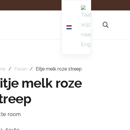
me
/
Pasen
/
Eitje melk roze streep
itje melk roze
treep
tte room