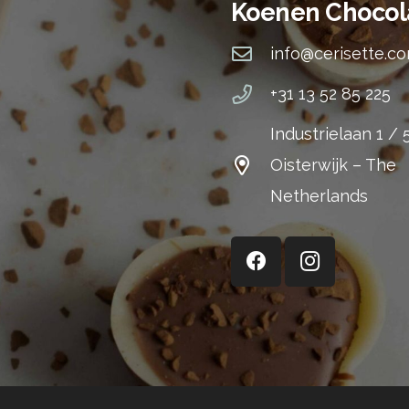
Koenen Chocol
info@cerisette.c
+31 13 52 85 225
Industrielaan 1 /
Oisterwijk – The
Netherlands