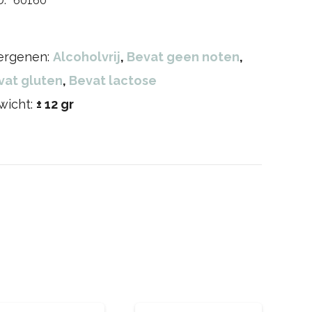
U:
60160
lergenen:
Alcoholvrij
,
Bevat geen noten
,
vat gluten
,
Bevat lactose
wicht:
± 12 gr