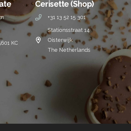
ate
Cerisette (Shop)
om
+31 13 52 15 301
Stationsstraat 14
Oisterwijk
 5601 KC
The Netherlands