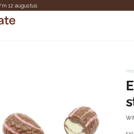
t/m 12 augustus
Ho
E
s
Wi