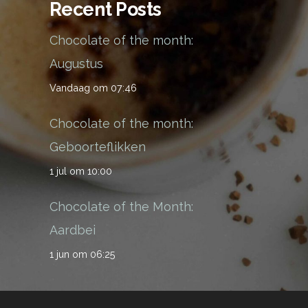
Recent Posts
Chocolate of the month:
Augustus
Vandaag om 07:46
Chocolate of the month:
Geboorteflikken
1 jul om 10:00
Chocolate of the Month:
Aardbei
1 jun om 06:25