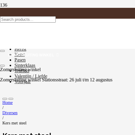
Productcategorieën
Antwerp chocolates
Cerisette pralines
Diversen
Halloween
Herfst
Kerst
ZOMERSLUITING WINKEL
Pasen
Sinterklaas
Zomersluiting winkel
Truffels
Valentijn / Liefde
Zomersluiting winkel Stationsstraat: 26 juli t/m 12 augustus
Voorjaar
Home
/
Diversen
/
Kers met steel