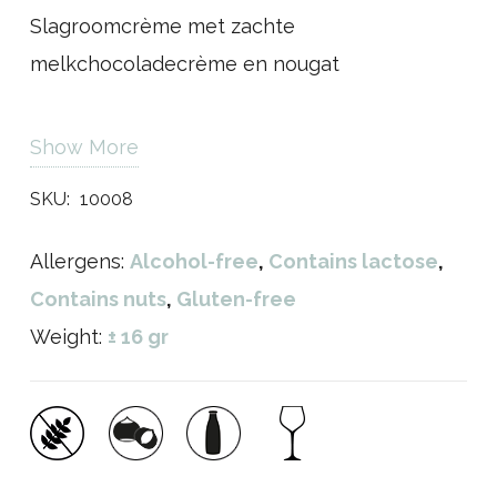
Slagroomcrème met zachte
melkchocoladecrème en nougat
Show More
SKU:
10008
Allergens:
Alcohol-free
,
Contains lactose
,
Contains nuts
,
Gluten-free
Weight:
± 16 gr