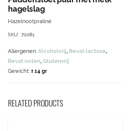
hagelslag
Hazelnootpraliné
SKU:
70081
Allergenen:
Alcoholvrij
,
Bevat lactose
,
Bevat noten
,
Glutenvrij
Gewicht:
± 14 gr
RELATED PRODUCTS