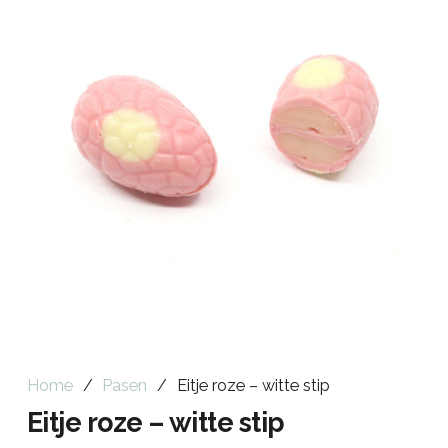
Home
/
Pasen
/
Eitje roze – witte stip
Eitje roze – witte stip