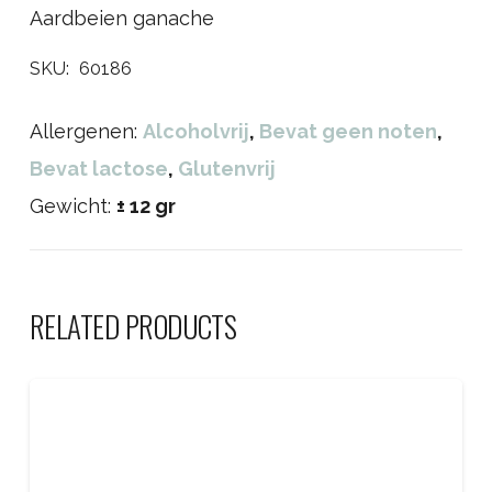
Aardbeien ganache
SKU:
60186
Allergenen:
Alcoholvrij
,
Bevat geen noten
,
Bevat lactose
,
Glutenvrij
Gewicht:
± 12 gr
RELATED PRODUCTS