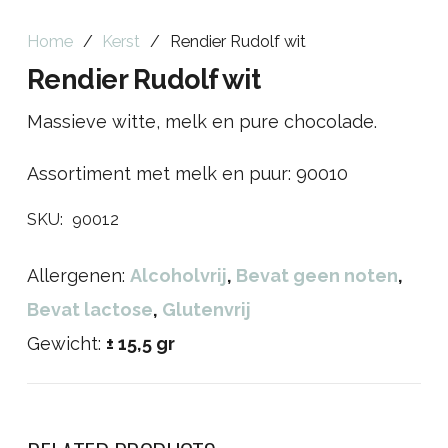
Home
/
Kerst
/
Rendier Rudolf wit
Rendier Rudolf wit
Massieve witte, melk en pure chocolade.
Assortiment met melk en puur: 90010
SKU:
90012
Allergenen:
Alcoholvrij
,
Bevat geen noten
,
Bevat lactose
,
Glutenvrij
Gewicht:
± 15,5 gr