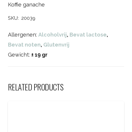
Koffie ganache
SKU:
20039
Allergenen:
Alcoholvrij
,
Bevat lactose
,
Bevat noten
,
Glutenvrij
Gewicht:
± 19 gr
RELATED PRODUCTS