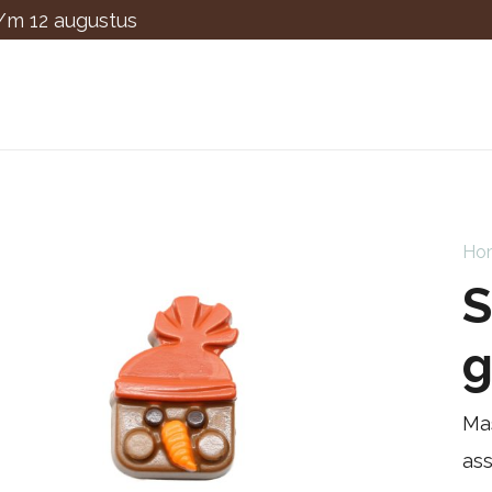
t/m 12 augustus
Ho
g
Mas
as