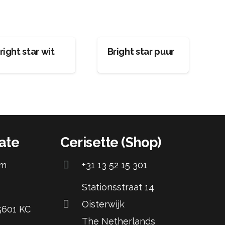
right star wit
Bright star puur
ate
Cerisette (Shop)
om
+31 13 52 15 301
Stationsstraat 14
Oisterwijk
 5601 KC
The Netherlands