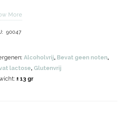
ow More
U:
90047
lergenen:
Alcoholvrij
,
Bevat geen noten
,
vat lactose
,
Glutenvrij
wicht:
± 13 gr