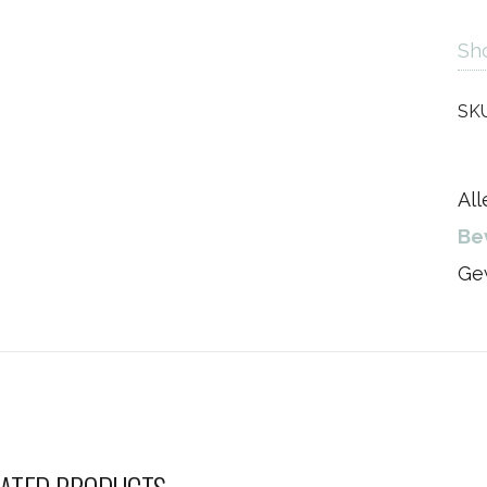
Sh
SK
Al
Be
Ge