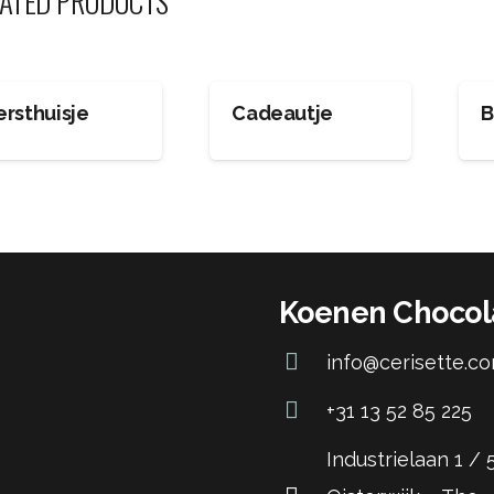
ATED PRODUCTS
ersthuisje
Cadeautje
B
Koenen Chocol
info@cerisette.c
+31 13 52 85 225
Industrielaan 1 /