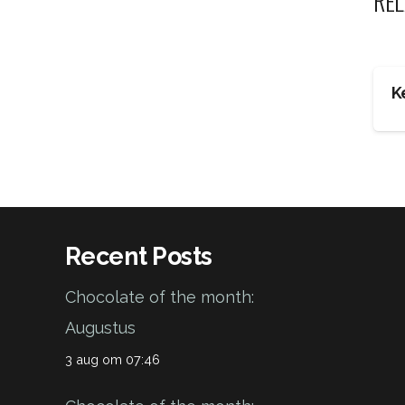
REL
K
Recent Posts
Chocolate of the month:
Augustus
3 aug om 07:46