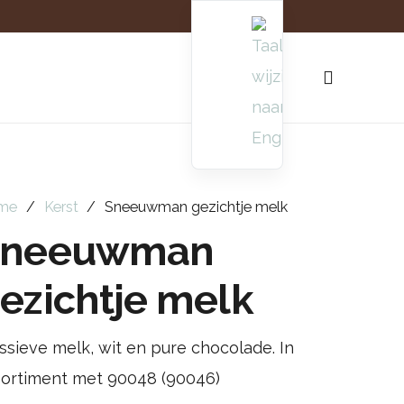
me
/
Kerst
/
Sneeuwman gezichtje melk
Sneeuwman
ezichtje melk
sieve melk, wit en pure chocolade. In
sortiment met 90048 (90046)