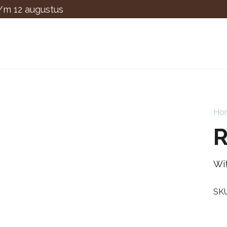
t/m 12 augustus
Ho
Wi
SK