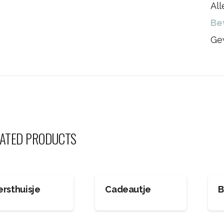
Al
Be
Ge
ATED PRODUCTS
ersthuisje
Cadeautje
B