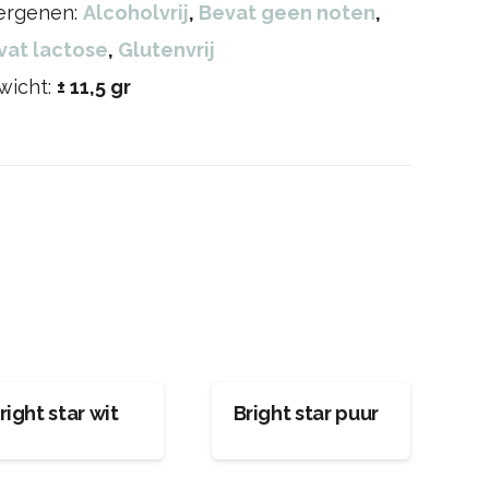
lergenen:
Alcoholvrij
,
Bevat geen noten
,
vat lactose
,
Glutenvrij
wicht:
± 11,5 gr
right star wit
Bright star puur