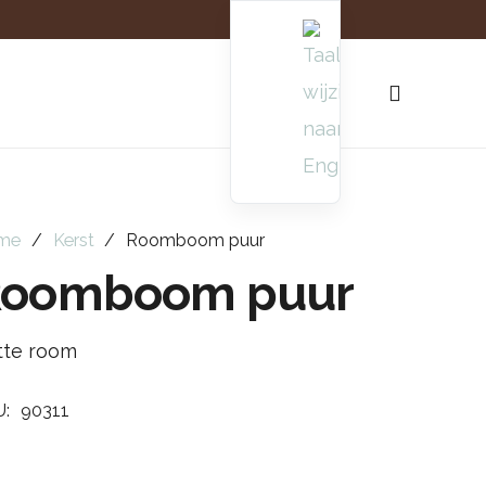
me
/
Kerst
/
Roomboom puur
Roomboom puur
tte room
U:
90311