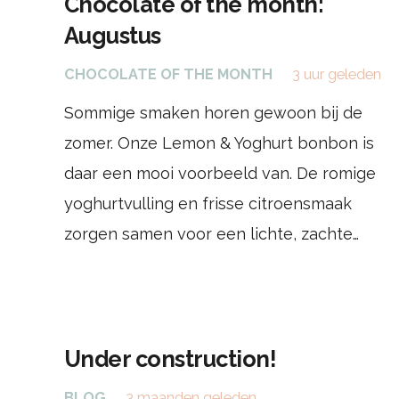
Chocolate of the month:
Augustus
CHOCOLATE OF THE MONTH
3 uur geleden
Sommige smaken horen gewoon bij de
zomer. Onze Lemon & Yoghurt bonbon is
daar een mooi voorbeeld van. De romige
yoghurtvulling en frisse citroensmaak
zorgen samen voor een lichte, zachte…
Under construction!
BLOG
3 maanden geleden