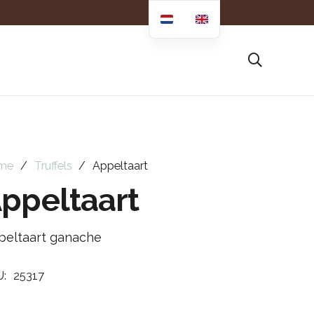
me
/
Truffels
/
Appeltaart
ppeltaart
peltaart ganache
U:
25317