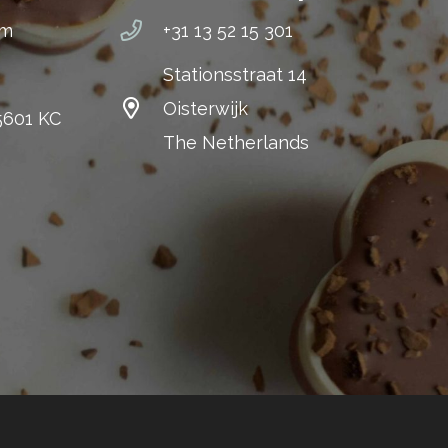
om
+31 13 52 15 301
Stationsstraat 14
Oisterwijk
 5601 KC
The Netherlands