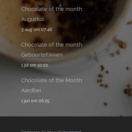
Chocolate of the month:
Augustus
3 aug om 07:46
Chocolate of the month:
Geboorteflikken
1 jul om 10:00
Chocolate of the Month:
Aardbei
1 jun om 06:25
Webdesign: De Wouw Factor Internet