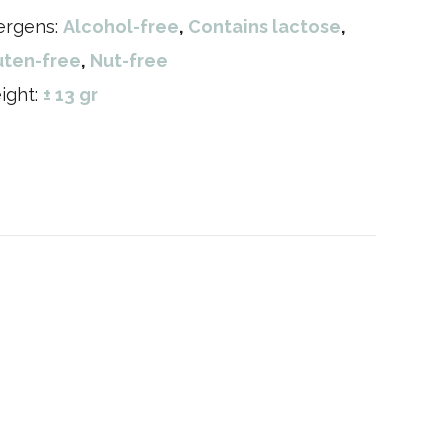
lergens:
Alcohol-free
,
Contains lactose
,
uten-free
,
Nut-free
ight:
± 13 gr