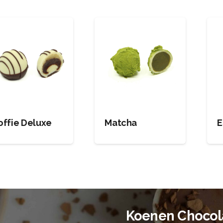
offie Deluxe
Matcha
E
Koenen Chocol