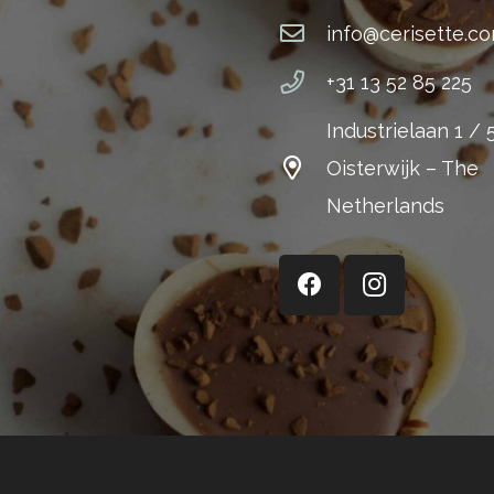
info@cerisette.c
+31 13 52 85 225
Industrielaan 1 /
Oisterwijk – The
Netherlands