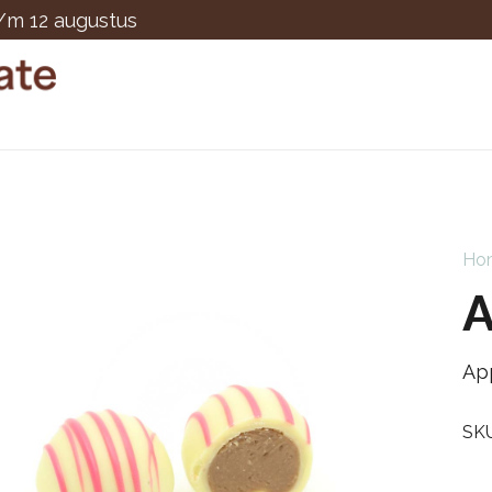
t/m 12 augustus
Ho
A
Ap
SK