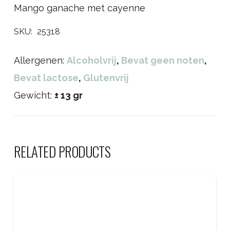
Mango ganache met cayenne
SKU:
25318
Allergenen:
Alcoholvrij
,
Bevat geen noten
,
Bevat lactose
,
Glutenvrij
Gewicht:
± 13 gr
RELATED PRODUCTS