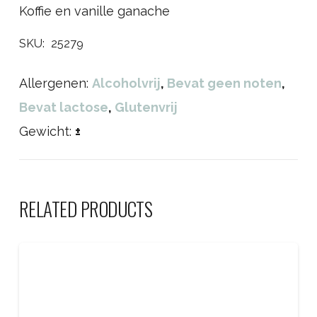
Koffie en vanille ganache
SKU:
25279
Allergenen:
Alcoholvrij
,
Bevat geen noten
,
Bevat lactose
,
Glutenvrij
Gewicht:
±
RELATED PRODUCTS