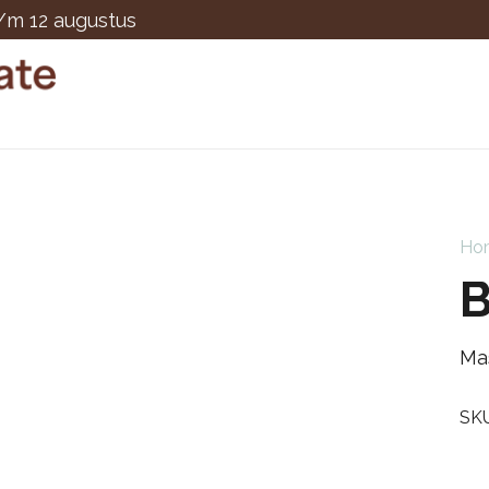
t/m 12 augustus
Ho
B
Ma
SK