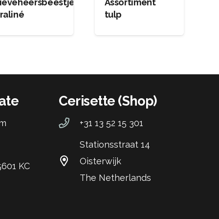
ieveheersbeestje
Assortiment
raliné
tulp
ate
Cerisette (Shop)
om
+31 13 52 15 301
Stationsstraat 14
Oisterwijk
 5601 KC
The Netherlands