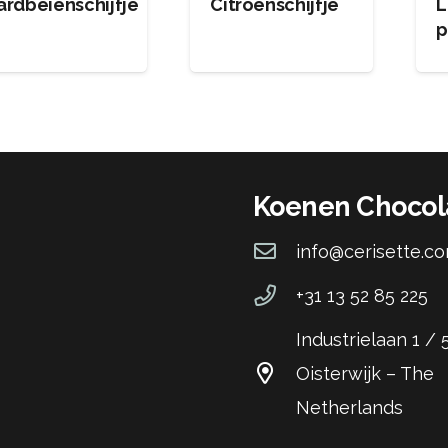
ardbeienschijfje
Citroenschijfje
L
p
Koenen Chocol
info@cerisette.c
+31 13 52 85 225
Industrielaan 1 /
Oisterwijk – The
Netherlands