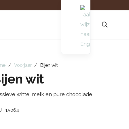
me
/
Voorjaar
/
Bijen wit
ijen wit
ssieve witte, melk en pure chocolade
U:
15064