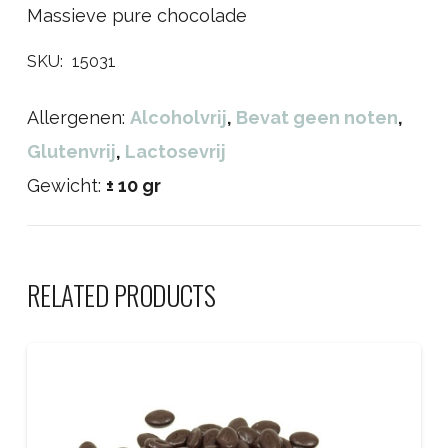
Massieve pure chocolade
SKU:
15031
Allergenen:
Alcoholvrij
,
Bevat geen noten
,
Glutenvrij
,
Lactosevrij
Gewicht:
± 10 gr
RELATED PRODUCTS