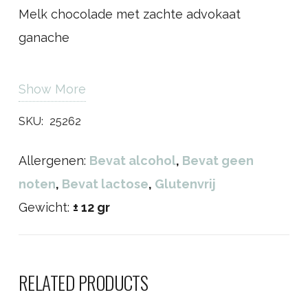
Melk chocolade met zachte advokaat
ganache
Show More
SKU:
25262
Allergenen:
Bevat alcohol
,
Bevat geen
noten
,
Bevat lactose
,
Glutenvrij
Gewicht:
± 12 gr
RELATED PRODUCTS