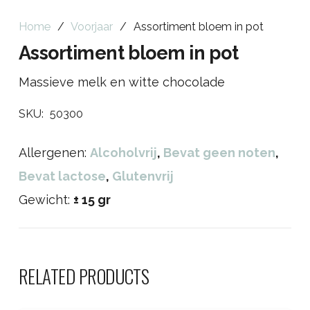
Home
/
Voorjaar
/
Assortiment bloem in pot
Assortiment bloem in pot
Massieve melk en witte chocolade
SKU:
50300
Allergenen:
Alcoholvrij
,
Bevat geen noten
,
Bevat lactose
,
Glutenvrij
Gewicht:
± 15 gr
RELATED PRODUCTS