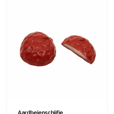
Aardbeienschijfje