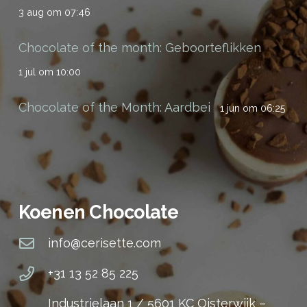
3 aug om 07:46
Chocolate of the month: Geboorteflikken
1 jul om 10:00
Chocolate of the Month: Aardbei
1 jun om 06:25
Koenen Chocolate
info@cerisette.com
+31 13 52 85 225
Industrielaan 1 / 5601 KC Oisterwijk –