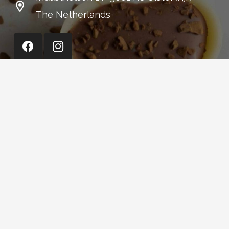
The Netherlands
Cerisette (Shop)
+31 13 52 15 301
Stationsstraat 14
Oisterwijk
The Netherlands
Webdesign: De Wouw Factor Internet