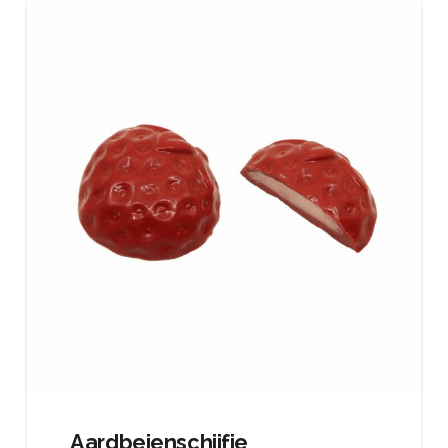
Aardbeienschijfje