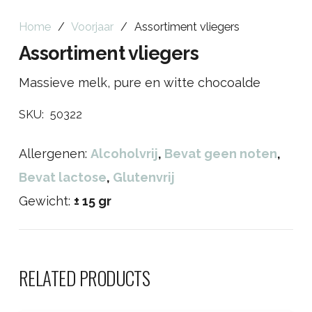
Home
/
Voorjaar
/
Assortiment vliegers
Assortiment vliegers
Massieve melk, pure en witte chocoalde
SKU:
50322
Allergenen:
Alcoholvrij
,
Bevat geen noten
,
Bevat lactose
,
Glutenvrij
Gewicht:
± 15 gr
RELATED PRODUCTS