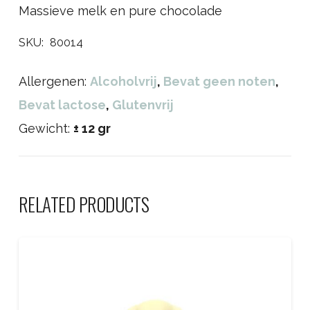
Massieve melk en pure chocolade
SKU:
80014
Allergenen:
Alcoholvrij
,
Bevat geen noten
,
Bevat lactose
,
Glutenvrij
Gewicht:
± 12 gr
RELATED PRODUCTS