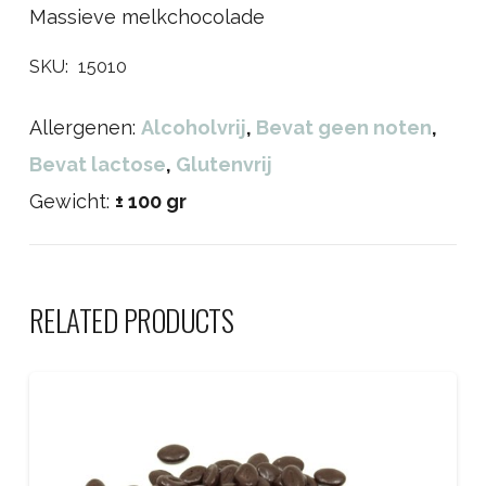
Massieve melkchocolade
SKU:
15010
Allergenen:
Alcoholvrij
,
Bevat geen noten
,
Bevat lactose
,
Glutenvrij
Gewicht:
± 100 gr
RELATED PRODUCTS