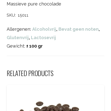
Massieve pure chocolade
SKU:
15011
Allergenen:
Alcoholvrij
,
Bevat geen noten
,
Glutenvrij
,
Lactosevrij
Gewicht:
± 100 gr
RELATED PRODUCTS