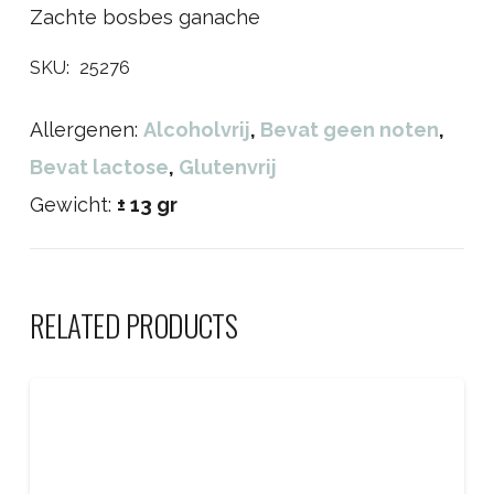
Zachte bosbes ganache
SKU:
25276
Allergenen:
Alcoholvrij
,
Bevat geen noten
,
Bevat lactose
,
Glutenvrij
Gewicht:
± 13 gr
RELATED PRODUCTS