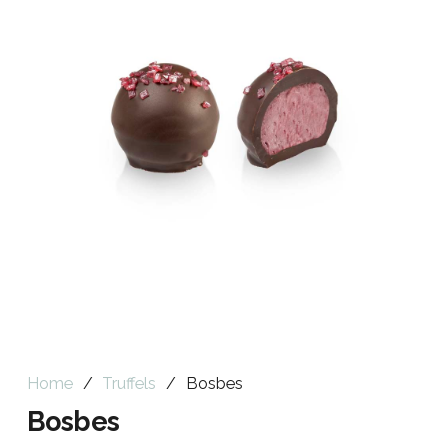
Home
/
Truffels
/
Bosbes
Bosbes